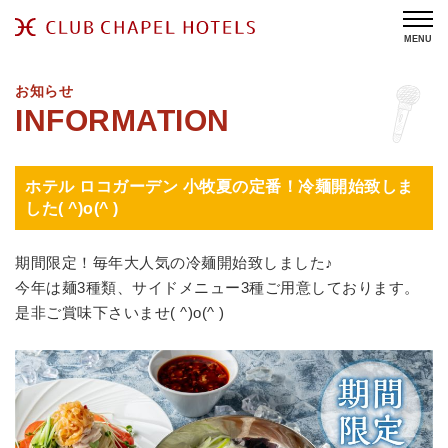
MENU
お知らせ
ホテル ロコガーデン 小牧夏の定番！冷麺開始致しま
した( ^)o(^ )
期間限定！毎年大人気の冷麺開始致しました♪
今年は麺3種類、サイドメニュー3種ご用意しております。
是非ご賞味下さいませ( ^)o(^ )