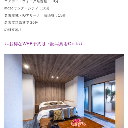
エアポートウォーク名古屋：10分
mozoワンダーシティ：10分
名古屋城・IGアリーナ・清須城：15分
名古屋迄高速で:20分
の好立地！
↓↓お得なWEB予約は下記写真をClick↓↓