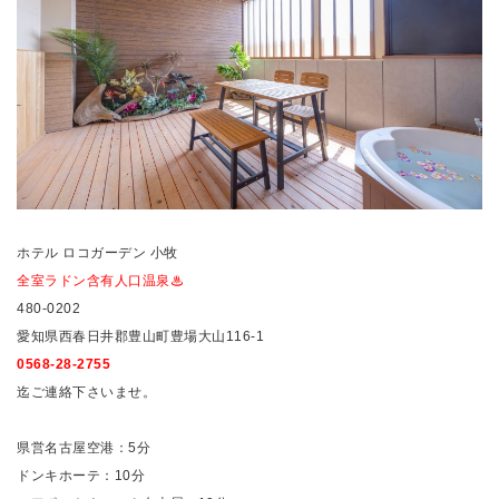
ホテル ロコガーデン 小牧
全室ラドン含有人口温泉♨
480-0202
愛知県西春日井郡豊山町豊場大山116-1
0568-28-2755
迄ご連絡下さいませ。
県営名古屋空港：5分
ドンキホーテ：10分