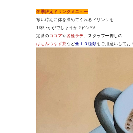
冬季限定ドリンクメニュー
寒い時期に体を温めてくれるドリンクを
1杯いかがでしょうか？(^▽^)/
定番の
ココア
や
各種ラテ
、
スタッフ一押しの
はちみつゆず茶
など
全１０種類
をご用意いしてお