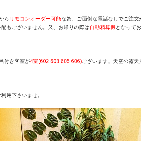
から
リモコンオーダー可能
な為、ご面倒な電話なしでご注文
心配もございません。又、お帰りの際は
自動精算機
となって
風呂付き客室が
4室(602 603 605 606)
ございます。天空の露天
ご利用下さいませ。