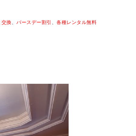
と交換
、
バースデー割引
、
各種レンタル無料