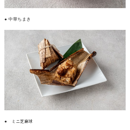
● 中華ちまき
●
ミニ芝麻球