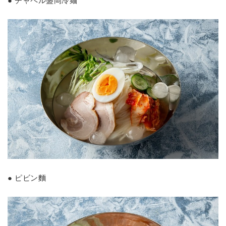
● チャペル盛岡冷麺
● ピビン麵