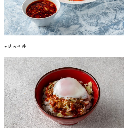
● 肉みそ丼