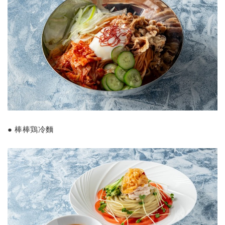
● 棒棒鶏冷麵