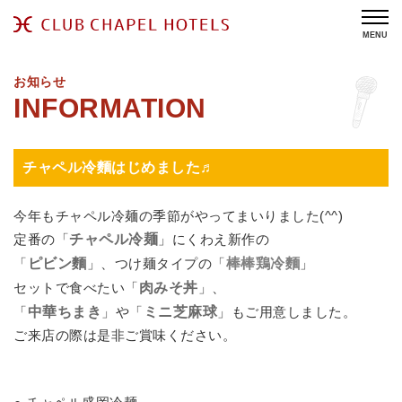
MENU
お知らせ
チャペル冷麵はじめました♬
今年もチャペル冷麺の季節がやってまいりました(^^)
定番の「
チャペル冷麺
」にくわえ新作の
「
ピビン麵
」、つけ麺タイプの「
棒棒鶏冷麵
」
セットで食べたい「
肉みそ丼
」、
「
中華ちまき
」や「
ミニ芝麻球
」もご用意しました。
ご来店の際は是非ご賞味ください。