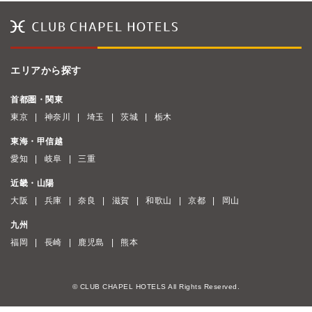
エリアから探す
首都圏・関東
東京
神奈川
埼玉
茨城
栃木
東海・甲信越
愛知
岐阜
三重
近畿・山陽
大阪
兵庫
奈良
滋賀
和歌山
京都
岡山
九州
福岡
長崎
鹿児島
熊本
© CLUB CHAPEL HOTELS All Rights Reserved.