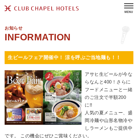
MENU
お知らせ
生ビールフェア開催中！ 涼を呼ぶご当地麺も！！
アサヒ生ビールが今な
らなんと400！さらに
フードメニューと一緒
のご注文で半額200
に!!
人気の夏メニュー、盛
岡冷麺や山形名物冷や
しラーメンもご提供中
です。 この機会にぜひご賞味ください。