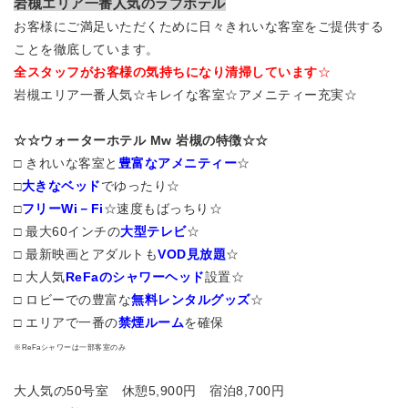
岩槻エリア一番人気のラブホテル
お客様にご満足いただくために日々きれいな客室をご提供する
ことを徹底しています。
全スタッフがお客様の気持ちになり清掃しています
☆
岩槻エリア一番人気☆キレイな客室☆アメニティー充実☆
☆☆ウォーターホテル Mw 岩槻の特徴☆☆
□ きれいな客室と
豊富なアメニティー
☆
□
大きなベッド
でゆったり☆
□
フリーWi－Fi
☆速度もばっちり☆
□ 最大60インチの
大型テレビ
☆
□ 最新映画とアダルトも
VOD見放題
☆
□ 大人気
ReFaのシャワーヘッド
設置☆
□ ロビーでの豊富な
無料レンタルグッズ
☆
□ エリアで一番の
禁煙ルーム
を確保
※ReFaシャワーは一部客室のみ
大人気の50号室 休憩5,900円 宿泊8,700円