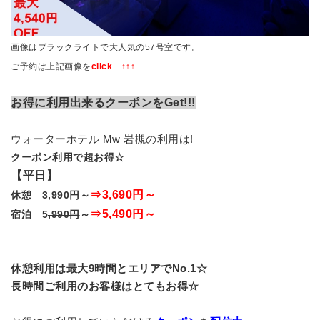
画像はブラックライトで大人気の57号室です。
ご予約は上記画像を
click ↑↑↑
お得に利用出来るクーポンをGet!!!
ウォーターホテル Mw 岩槻の利用は!
クーポン利用で超お得☆
【平日】
⇒3,690円～
休憩
3,990円
～
⇒5,490円～
宿泊 5
,990円
～
休憩利用は最大9時間とエリアでNo.1☆
長時間ご利用のお客様はとてもお得☆