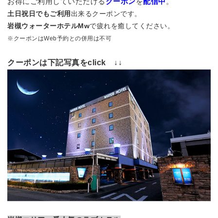
お得にご利用していただける
クーポン
を
配信中
。
土日祝日でもご利用
出来るクーポンです。
岩槻ウォーターホテルMw
で疲れを癒してください。
※クーポンはWeb予約との併用は不可
クーポンは下記写真をclick ↓↓