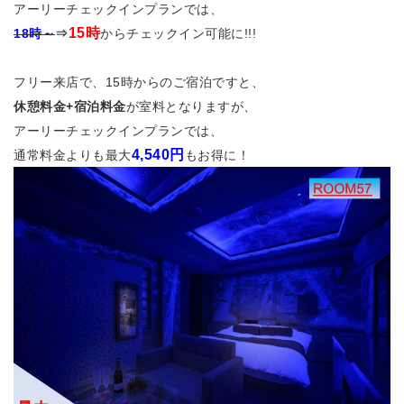
アーリーチェックインプランでは、
15時
18時～
⇒
からチェックイン可能に!!!
フリー来店で、15時からのご宿泊ですと、
休憩料金+宿泊料金
が室料となりますが、
アーリーチェックインプランでは、
4,540円
通常料金よりも最大
もお得に！