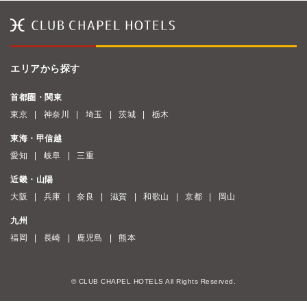
エリアから探す
首都圏・関東
東京
神奈川
埼玉
茨城
栃木
東海・甲信越
愛知
岐阜
三重
近畿・山陽
大阪
兵庫
奈良
滋賀
和歌山
京都
岡山
九州
福岡
長崎
鹿児島
熊本
© CLUB CHAPEL HOTELS All Rights Reserved.