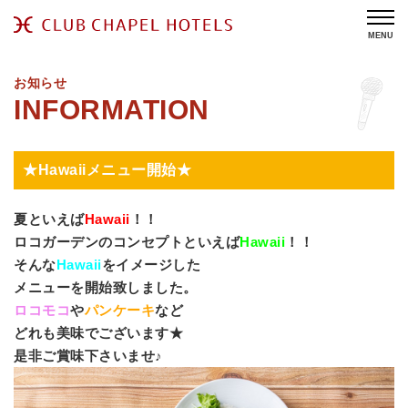
MENU
お知らせ
★Hawaiiメニュー開始★
夏といえば
Hawaii
！！
ロコガーデンのコンセプトといえば
Hawaii
！！
そんな
Hawaii
をイメージした
メニューを開始致しました。
ロコモコ
や
パンケーキ
など
どれも美味でございます★
是非ご賞味下さいませ♪