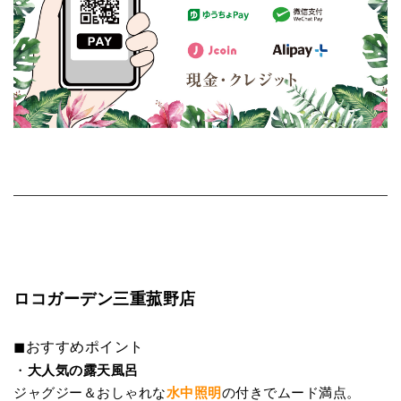
ロコガーデン三重菰野店
◼︎おすすめポイント
・
大人気の露天風呂
ジャグジー＆おしゃれな
水中照明
の付きでムード満点。