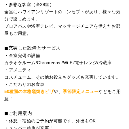
・多彩な客室（全29室）
全室にハワイアンリゾートのコンセプトがあり、様々な気
分で楽しめます。
ブロアバスや浴室テレビ、マッサージチェアを備えたお部
屋もご用意。
◼︎充実した設備とサービス
・全室完備の設備
カラオケルーム/Chromecast/Wi-Fi/電子レンジ/冷蔵庫
・アメニティ
コスチューム、その他お役立ちグッズも充実しています。
・こだわりのお食事
50種類の本格窯焼きピザ
や、
季節限定メニュー
などをご用
意！
◼︎ご利用案内
・休憩・宿泊のご予約が可能です。外出もOK
・メンバー特典が充実！