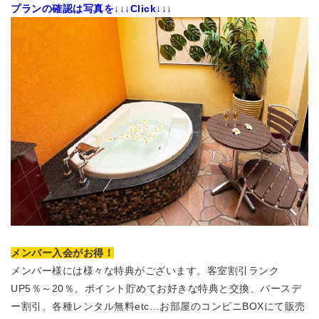
プランの確認は写真を
↓↓↓Click↓↓↓
メンバー入会がお得！
メンバー様には様々な特典がございます。
客室割引ランク
UP5％～20％
、
ポイント貯めてお好きな特典と交換
、
バースデ
ー割引
、
各種レンタル無料
etc…お部屋のコンビニBOXにて販売