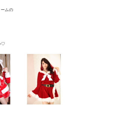
ュームの
い♡