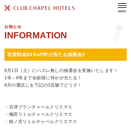
MENU
お知らせ
客室料金50％off件が当たる抽選会!!
8
月
1
日（土）にハズレ無しの抽選会を実施いたします！
1
等～
6
等まで全組様に何かが当たる！
8
月の運試しを下記の
3
店舗でどうぞ！
・石津ブランチャペルクリスマス
・梅田リトルチャペルクリスマス
・桜ノ宮リトルチャペルクリスマス