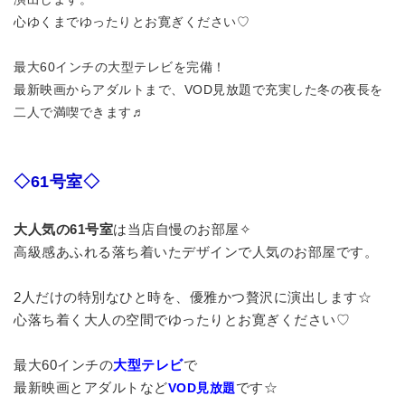
心ゆくまでゆったりとお寛ぎください♡
最大60インチの大型テレビを完備！
最新映画からアダルトまで、VOD見放題で充実した冬の夜長を
二人で満喫できます♬
◇61号室◇
大人気の61号室
は
当店自慢のお部屋✧
高級感あふれる落ち着いたデザインで人気の
お部屋です。
2人だけの特別なひと時を、優雅かつ贅沢に演出します☆
心落ち着く大人の空間でゆったりとお寛ぎください♡
最大60インチの
大型テレビ
で
最新映画とアダルトなど
です☆
VOD見放題