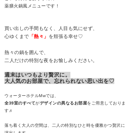
薬膳火鍋風メニューです！
買い出しの手間もなく、人目も気にせず、
心ゆくまで
「熱々」
を頬張る幸せ♡
熱々の鍋を囲んで、
二人だけの特別な夜をお愉しみください。
週末はいつもより贅沢に。
大人気のお部屋で、忘れられない思い出を♡
ウォーターホテルMwでは、
全39室のすべて
が
デザインの異なるお部屋
をご用意しておりま
す♬
落ち着く大人の空間は、二人の特別なひと時を優雅かつ贅沢に
演出します。