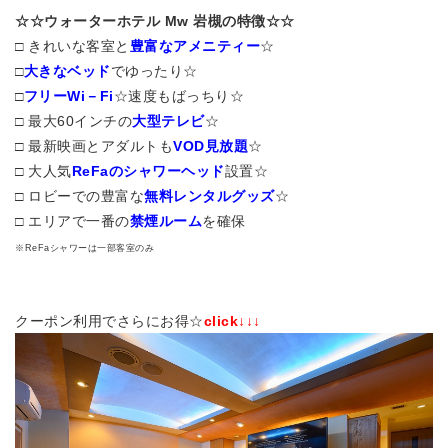
☆☆ウォーターホテル Mw 岩槻の特徴☆☆
□ きれいな客室と
豊富なアメニティー
☆
□
大きなベッド
でゆったり☆
□
フリーWi－Fi
☆速度もばっちり☆
□ 最大60インチの
大型テレビ
☆
□ 最新映画とアダルトも
VOD見放題
☆
□ 大人気
ReFaのシャワーヘッド
設置☆
□ ロビーでの豊富な
無料レンタルグッズ
☆
□ エリアで一番の
禁煙ルーム
を確保
※ReFaシャワーは一部客室のみ
クーポン利用でさらにお得☆
click↓↓↓