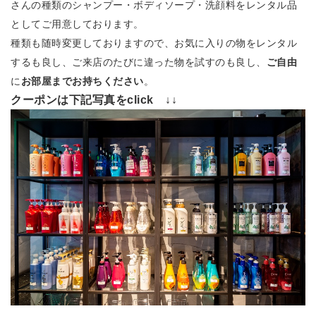
さんの種類のシャンプー・ボディソープ・洗顔料をレンタル品
としてご用意しております。
種類も随時変更しておりますので、お気に入りの物をレンタル
するも良し、ご来店のたびに違った物を試すのも良し、
ご自由
に
お部屋までお持ちください
。
クーポンは下記写真をclick ↓↓