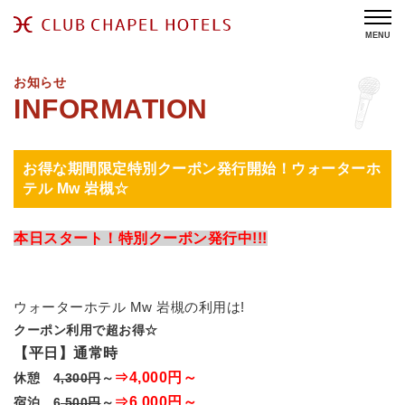
MENU
お知らせ
お得な期間限定特別クーポン発行開始！ウォーターホ
テル Mw 岩槻☆
本日スタート！特別クーポン発行中!!!
ウォーターホテル Mw 岩槻の利用は!
クーポン利用で超お得☆
【平日】通常時
⇒4,000円～
休憩 4
,300円
～
⇒6,000円～
宿泊 6
,500円
～