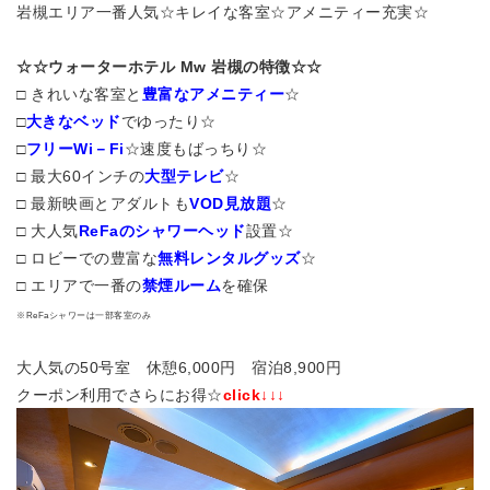
岩槻エリア一番人気☆キレイな客室☆アメニティー充実☆
☆☆ウォーターホテル Mw 岩槻の特徴☆☆
□ きれいな客室と
豊富なアメニティー
☆
□
大きなベッド
でゆったり☆
□
フリーWi－Fi
☆速度もばっちり☆
□ 最大60インチの
大型テレビ
☆
□ 最新映画とアダルトも
VOD見放題
☆
□ 大人気
ReFaのシャワーヘッド
設置☆
□ ロビーでの豊富な
無料レンタルグッズ
☆
□ エリアで一番の
禁煙ルーム
を確保
※ReFaシャワーは一部客室のみ
大人気の50号室 休憩6,000円 宿泊8,900円
クーポン利用でさらにお得☆
click↓↓↓