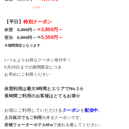
↓↓↓
【平日】
特別クーポン
⇒3,800円～
休憩 4
,300円
～
⇒
5,500円～
宿泊 6
,500円
～
※期間限定となります
いつもよりお得なクーポン発行中！
5月20日までの期間限定につき
お早めにご利用ください
休憩利用は最大9時間とエリアでNo.1☆
長時間ご利用のお客様はとてもお得☆
お得にご利用していただける
クーポン
を
配信中
。
土日祝日でもご利用
出来るクーポンです。
岩槻ウォーターホテルMw
で疲れを癒してください。