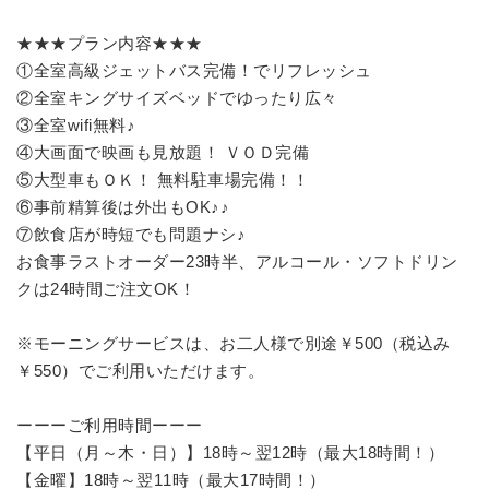
★★★プラン内容★★★
①全室高級ジェットバス完備！でリフレッシュ
②全室キングサイズベッドでゆったり広々
③全室wifi無料♪
④大画面で映画も見放題！ ＶＯＤ完備
⑤大型車もＯＫ！ 無料駐車場完備！！
⑥事前精算後は外出もOK♪♪
⑦飲食店が時短でも問題ナシ♪
お食事ラストオーダー23時半、アルコール・ソフトドリン
クは24時間ご注文OK！
※モーニングサービスは、お二人様で別途￥500（税込み
￥550）でご利用いただけます。
ーーーご利用時間ーーー
【平日（月～木・日）】18時～翌12時（最大18時間！）
【金曜】18時～翌11時（最大17時間！）