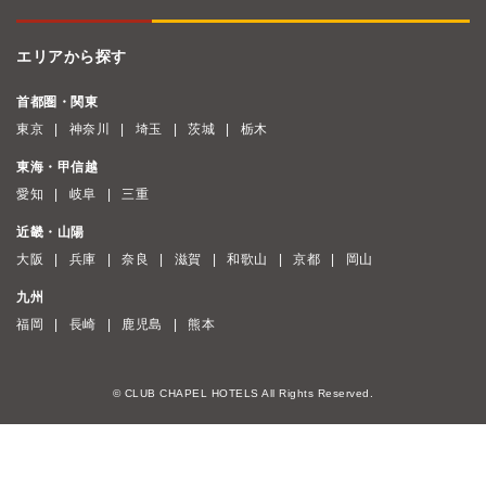
エリアから探す
首都圏・関東
東京
神奈川
埼玉
茨城
栃木
東海・甲信越
愛知
岐阜
三重
近畿・山陽
大阪
兵庫
奈良
滋賀
和歌山
京都
岡山
九州
福岡
長崎
鹿児島
熊本
© CLUB CHAPEL HOTELS All Rights Reserved.