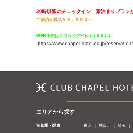
20時以降のチェックイン 素泊まりプラン
ご宿泊が税込￥３，９９０～
WEB予約はクリック(*^^)v
⇓⇓⇓⇓⇓⇓
h
ttps://www.chapel-hotel.co.jp/reserva
エリアから探す
首都圏・関東
東京
神奈川
埼玉