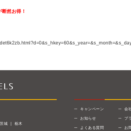
が断然お得！
tion/det6k2zb.html?d=0&s_hkey=60&s_year=&s_month=&s_da
キャンペーン
会
お知らせ
プ
茨城
栃木
よくある質問
お