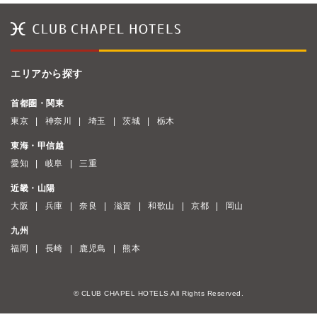
エリアから探す
首都圏・関東
東京
神奈川
埼玉
茨城
栃木
東海・甲信越
愛知
岐阜
三重
近畿・山陽
大阪
兵庫
奈良
滋賀
和歌山
京都
岡山
九州
福岡
長崎
鹿児島
熊本
© CLUB CHAPEL HOTELS All Rights Reserved.