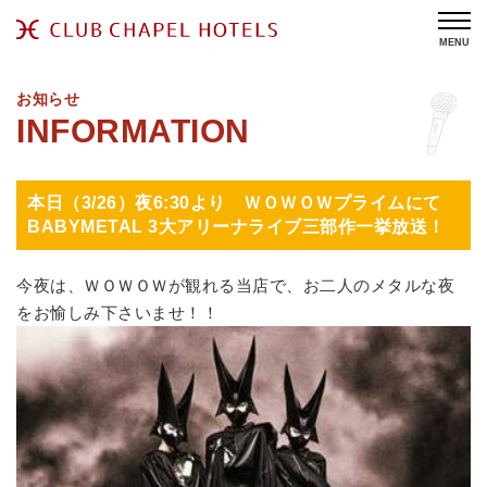
MENU
お知らせ
本日（3/26）夜6:30より ＷＯＷＯＷプライムにて
BABYMETAL 3大アリーナライブ三部作一挙放送！
今夜は、ＷＯＷＯＷが観れる当店で、お二人のメタルな夜
をお愉しみ下さいませ！！