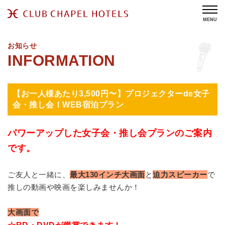
MENU
お知らせ
【お一人様あたり3,500円〜】プロジェクターde女子
会・推し会！WEB宿泊プラン
パワーアップした女子会・推し会プランのご案内
です。
ご友人と一緒に、
最大130インチ大画面
と
迫力スピーカー
で
推しの動画や映画を楽しみませんか！
大画面で