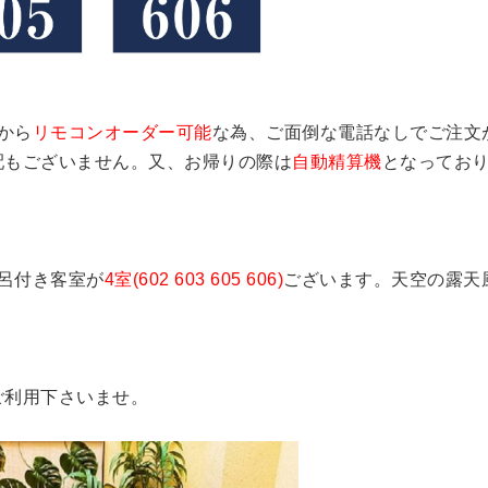
から
リモコンオーダー可能
な為、ご面倒な電話なしでご注文
配もございません。又、お帰りの際は
自動精算機
となってお
風呂付き客室が
4室(602 603 605 606)
ございます。天空の露天
ご利用下さいませ。