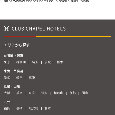
https://www.chapel-hotel.co.jp/osaka/h060/plan/
エリアから探す
首都圏・関東
東京
神奈川
埼玉
茨城
栃木
東海・甲信越
愛知
岐阜
三重
近畿・山陽
大阪
兵庫
奈良
滋賀
和歌山
京都
岡山
九州
福岡
長崎
鹿児島
熊本