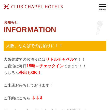
MENU
お知らせ
大阪、なんばでのお泊りに！！
大阪難波でのお泊りには
リトルチャペル
で！！
ご宿泊は毎日
15時～チェックイン
できます！！
もちろん
外出もOK！
ご来店お待ちしております！
⇓⇓⇓
ご予約はこちら