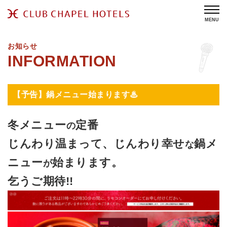
MENU
お知らせ
【予告】鍋メニュー始まります♨
冬メニュー
定番
の
じんわり温まって、じんわり幸せ
鍋メ
な
ニュー
始まります。
が
乞うご期待!!