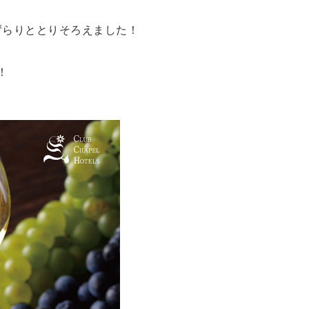
ずらりととりそろえました！
！