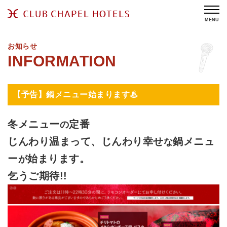
MENU
お知らせ
【予告】鍋メニュー始まります♨
冬メニュー
定番
の
じんわり温まって、じんわり幸せ
鍋メニュ
な
ー
始まります。
が
乞うご期待!!