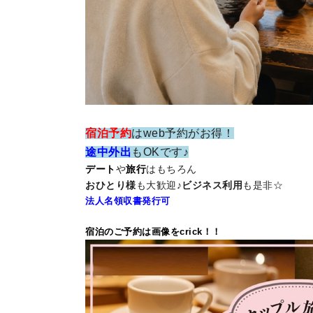
宿泊予約
はweb予約がお得！
途中外出
もOKです♪
デート
や
旅行
はもちろん
おひとり様
も大歓迎♪
ビジネス利用
も是非☆
法人名領収書発行可
宿泊のご予約は画像をcrick！！