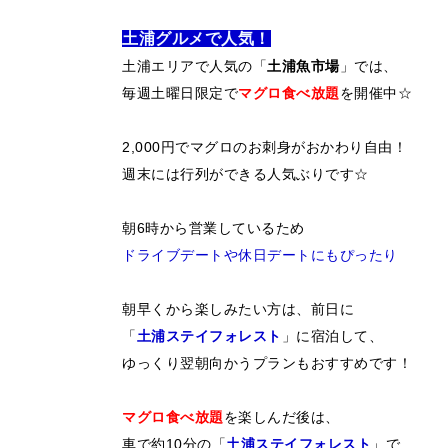
土浦グルメで人気！
土浦エリアで人気の「
土浦魚市場
」では、
毎週土曜日限定で
マグロ食べ放題
を開催中☆
2,000円でマグロのお刺身がおかわり自由！
週末には行列ができる人気ぶりです☆
朝6時から営業しているため
ドライブデート
や休日デートにもぴったり
朝早くから楽しみたい方は、前日に
「
土浦ステイフォレスト
」に宿泊して、
ゆっくり翌朝向かうプランもおすすめです！
マグロ食べ放題
を楽しんだ後は、
車で約10分の「
土浦ステイフォレスト
」で