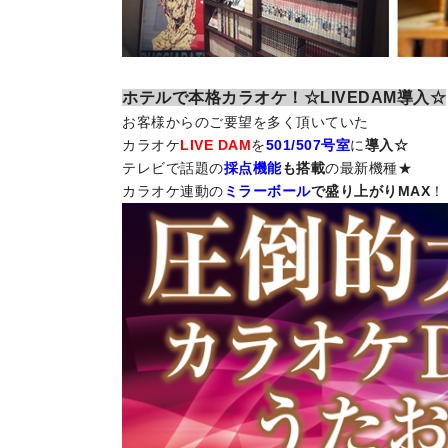
ホテルで本格カラオケ！☆LIVEDAM導入☆
お客様からのご要望を多く頂いていた
カラオケ
LIVE DAM
を
501/507号室
に
導入☆
テレビで話題の
採点機能
も搭載
の最新機種★
カラオケ連動の
ミラーボール
で盛り上がりMAX
！