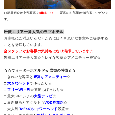
お部屋紹介は上部写真を
click
↑↑
写真のお部屋は46号室でございま
す。
岩槻エリア一番人気のラブホテル
お客様にご満足いただくために日々きれいな客室をご提供する
ことを徹底しています。
全スタッフがお客様の気持ちになり清掃しています
☆
岩槻エリア一番人気☆キレイな客室☆アメニティー充実☆
☆☆ウォーターホテル Mw 岩槻の特徴☆☆
□ きれいな客室と
豊富なアメニティー
☆
□
大きなベッド
でゆったり☆
□
フリーWi－Fi
☆速度もばっちり☆
□ 最大60インチの
大型テレビ
☆
□ 最新映画とアダルトも
VOD見放題
☆
□ 大人気
ReFaのシャワーヘッド
設置☆