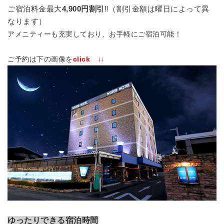
ご宿泊料金最大
4,900円割引
‼
（割引金額は曜日によって異
なります）
アメニティーも充実しており、お手軽にご宿泊可能！
ご予約は下の画像を
click
↓↓
ゆったりできる宿泊時間