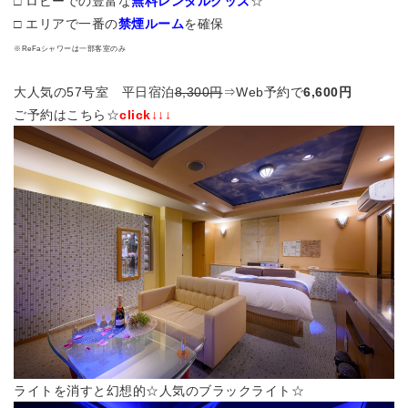
□ ロビーでの豊富な
無料レンタルグッズ
☆
□ エリアで一番の
禁煙ルーム
を確保
※ReFaシャワーは一部客室のみ
大人気の57号室 平日宿泊
8,300円
⇒Web予約で
6,600円
ご予約はこちら☆
click↓↓↓
ライトを消すと幻想的☆人気のブラックライト☆