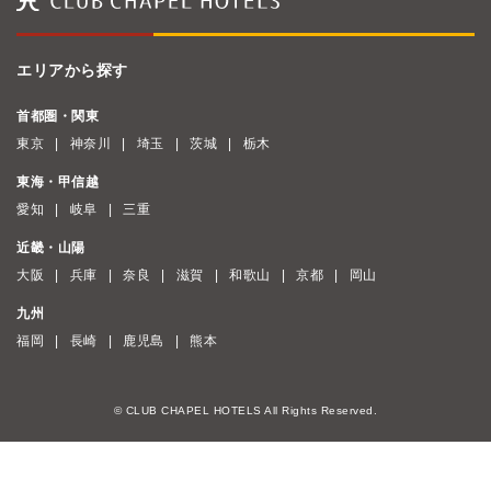
エリアから探す
首都圏・関東
東京
神奈川
埼玉
茨城
栃木
東海・甲信越
愛知
岐阜
三重
近畿・山陽
大阪
兵庫
奈良
滋賀
和歌山
京都
岡山
九州
福岡
長崎
鹿児島
熊本
© CLUB CHAPEL HOTELS All Rights Reserved.