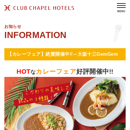
MENU
お知らせ
【カレーフェア】絶賛開催中!!～大阪十三GemGem
HOT
カレーフェア
好評開催中!!
な