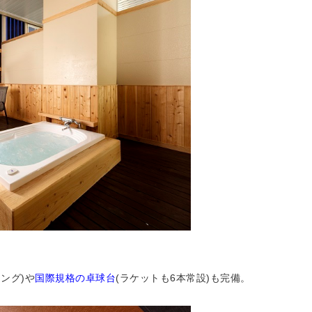
ィング
)や
国際規格の卓球台
(ラケットも6本常設)も完備。