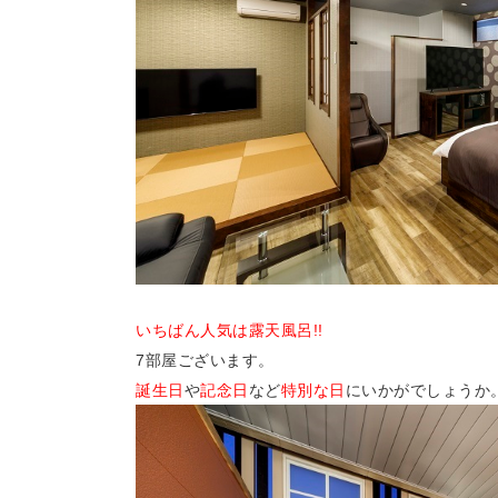
いちばん人気は露天風呂!!
7部屋ございます。
誕生日
や
記念日
など
特別な日
にいかがでしょうか