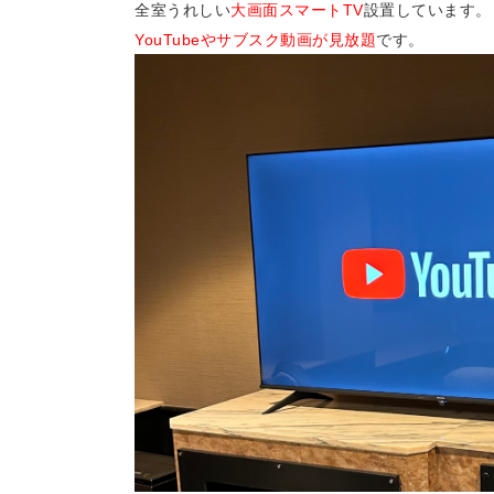
全室うれしい
大画面スマートTV
設置しています。
YouTubeやサブスク動画が見放題
です。