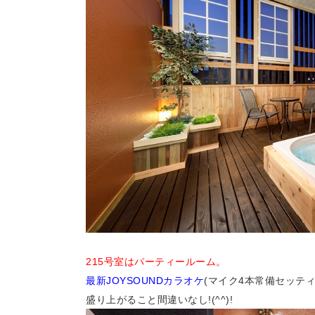
215号室はパーティールーム。
最新JOYSOUNDカラオケ
(
マイク4本常備セッテ
盛り上がること間違いなし!(^^)!