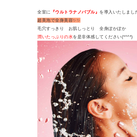
全室に
『ウルトラナノバブル』
を導入いたしまし
超美泡で全身美容✨✨
毛穴すっきり お肌しっとり 全身ぽかぽか
潤いたっぷりの水
を是非体感してください(*^^*)