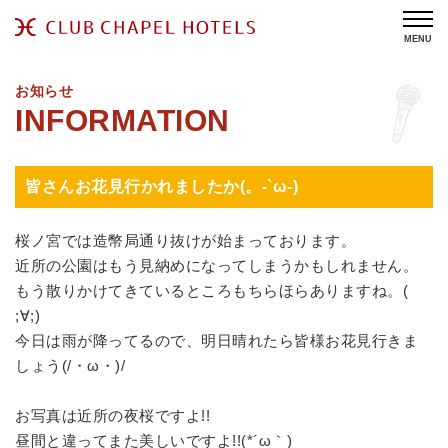
MENU
お知らせ
皆さんお花見行かれましたか(。-`ω-)
桜ノ宮では造幣局通り抜けが始まっております。
近所の公園はもう見納めになってしまうかもしれません。
もう散りかけてきているところもちらほらありますね。(
;∀;)
今日は雨が降ってるので、明日晴れたら皆様お花見行きま
しょう(/・ω・)/
お写真は近所の夜桜ですよ!!
昼間と違ってまた美しいですよ!!(*´ω｀)