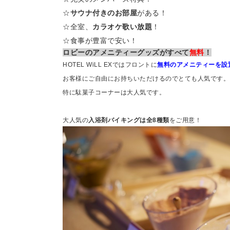
☆
サウナ付きのお部屋
がある！
☆全室、
カラオケ歌い放題
！
☆食事が豊富で安い！
ロビーのアメニティーグッズがすべて
無料
！
HOTEL WiLL EXではフロントに
無料のアメニティーを設
お客様にご自由にお持ちいただけるのでとても人気です。
特に駄菓子コーナーは大人気です。
大人気の
入浴剤バイキングは全8種類
をご用意！