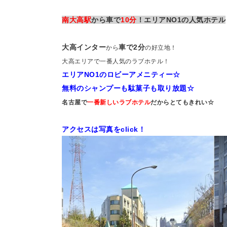
南大高駅
から車で
10分
！エリアNO1の人気ホテル
大高インター
車で2分
から
の好立地！
大高エリアで一番人気のラブホテル！
エリアNO1のロビーアメニティー☆
無料のシャンプーも駄菓子も取り放題☆
名古屋で
一番新しいラブホテル
だからとてもきれい☆
アクセスは写真をclick！