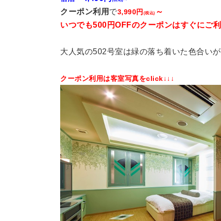
クーポン利用
で
～
3,990円
(税込)
いつでも500円OFFのクーポンはすぐにご
大人気の502号室は緑の落ち着いた色合い
クーポン利用は客室写真をclick↓↓↓