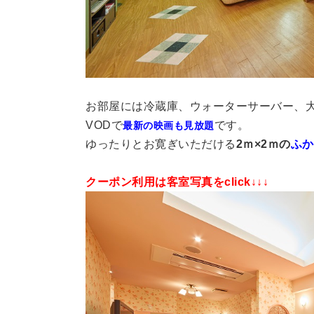
お部屋には冷蔵庫、ウォーターサーバー、
VODで
です。
最新の映画も見放題
ゆったりとお寛ぎいただける
2ｍ×2ｍの
ふか
クーポン利用は客室写真をclick↓↓↓