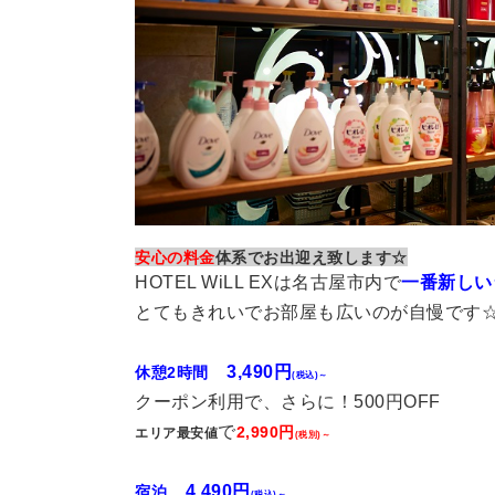
安心の料金
体系でお出迎え致します☆
HOTEL WiLL EXは名古屋市内で
一番新しい
とてもきれいでお部屋も広いのが自慢です
3,490円
休憩2時間
(税込)～
クーポン利用で、さらに！500円OFF
で
2,990円
エリア最安値
(税別)～
4,490円
宿泊
(税込)～