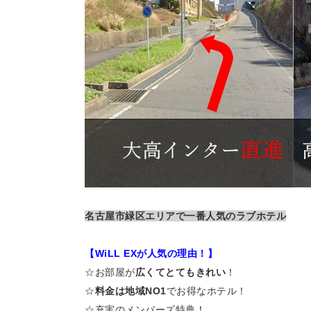
名古屋市緑区エリアで一番人気のラブホテル
【WiLL EXが人気の理由！】
☆お部屋が
広くてとてもきれい
！
☆
料金は地域NO1
でお得なホテル！
☆充実のメンバーズ特典！