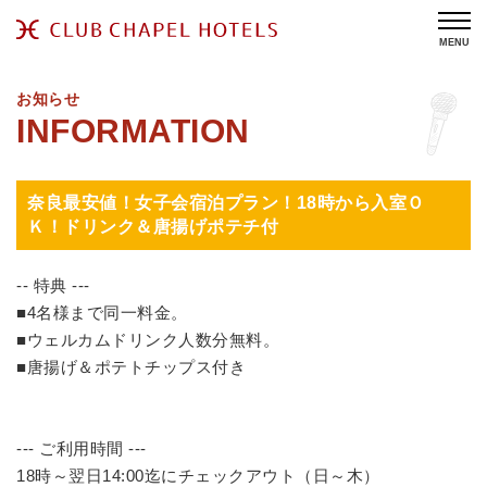
MENU
お知らせ
奈良最安値！女子会宿泊プラン！18時から入室Ｏ
Ｋ！ドリンク＆唐揚げポテチ付
-- 特典 ---
■4名様まで同一料金。
■ウェルカムドリンク人数分無料。
■唐揚げ＆ポテトチップス付き
--- ご利用時間 ---
18時～翌日14:00迄にチェックアウト（日～木）