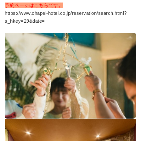
予約ページはこちらです。
https://www.chapel-hotel.co.jp/reservation/search.html?
s_hkey=29&date=