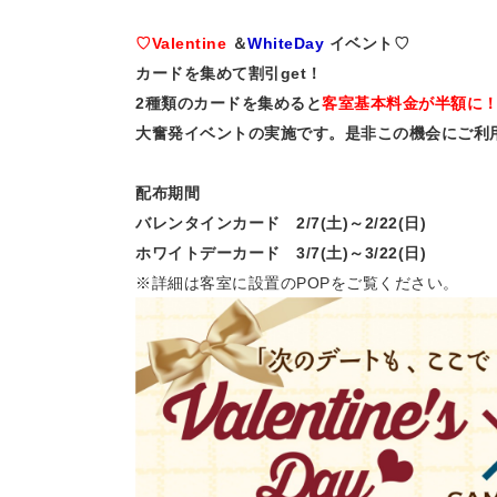
♡Valentine
＆
WhiteDay
イベント♡
カードを集めて割引get！
2種類のカードを集めると
客室基本料金が半額に
大奮発イベントの実施です。是非この機会にご利
配布期間
バレンタインカード 2/7(土)～2/22(日)
ホワイトデーカード 3/7(土)～3/22(日)
※詳細は客室に設置のPOPをご覧ください。