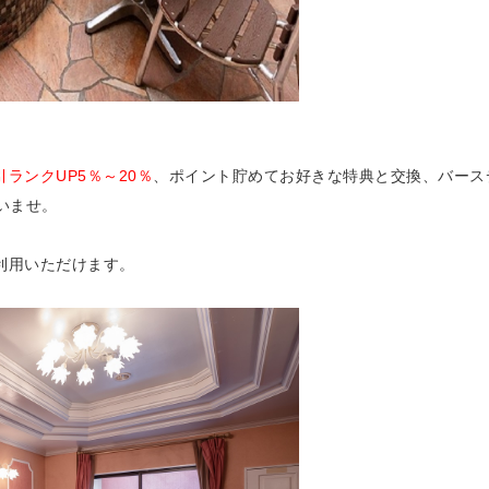
引ランクUP5％～20％
、
ポイント貯めてお好きな特典と交換
、
バース
いませ。
利用いただけます。