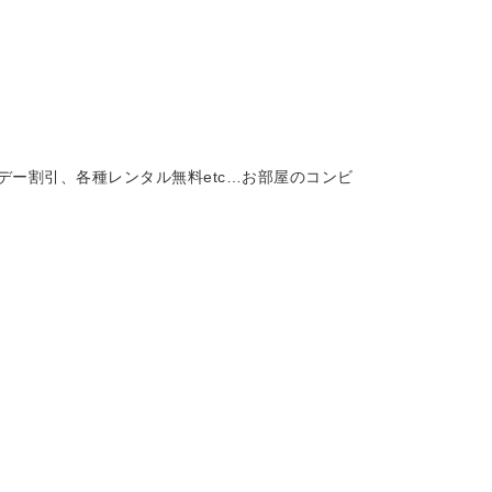
デー割引
、
各種レンタル無料
etc…お部屋のコンビ