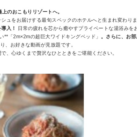
極上のおこもりリゾートへ。
ッシュをお届けする最旬スペックのホテルへと生まれ変わり
を導入！
日常の疲れを芯から癒やすプライベートな湯浴みをお
**「2m×2mの超巨大ワイドキングベッド」
。さらに、お部
おり、お好きな動画が見放題です。
間で、心ゆくまで贅沢なひとときをご堪能ください。