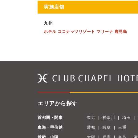
実施店舗
九州
ホテル ココナッツリゾート マリーナ 鹿児島
エリアから探す
首都圏・関東
東京
神奈川
埼玉
東海・甲信越
愛知
岐阜
三重
近畿・山陽
大阪
兵庫
奈良
滋