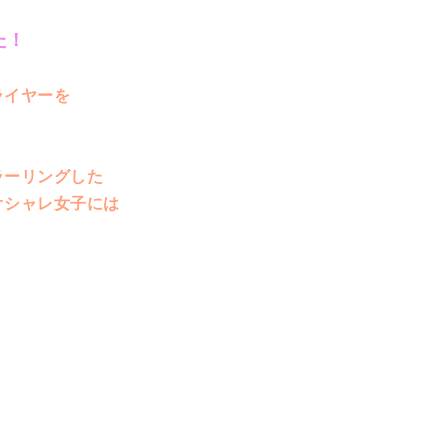
た！
ライヤーを
ラーリングした
オシャレ女子には