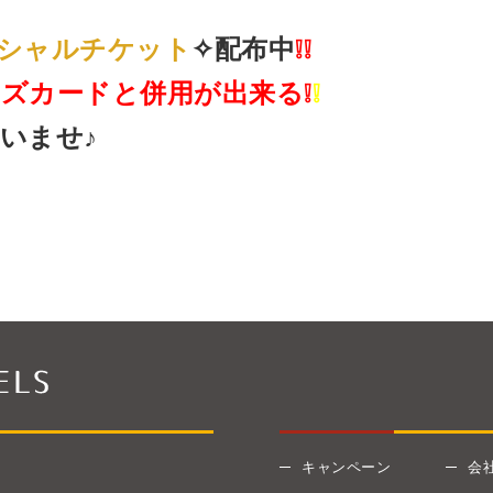
シャルチケット
✧配布中
❕❕
ズカードと併用が出来る❕
❕
いませ♪
キャンペーン
会