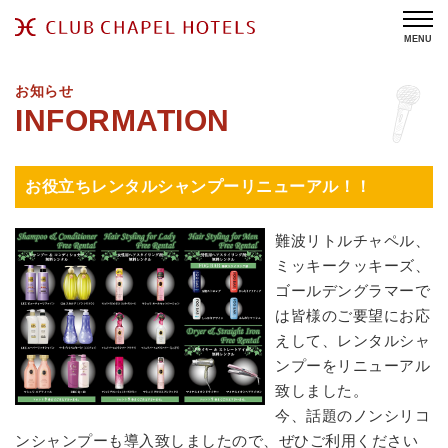
MENU
お知らせ
お役立ちレンタルシャンプーリニューアル！！
難波リトルチャペル、
ミッキークッキーズ、
ゴールデングラマーで
は皆様のご要望にお応
えして、レンタルシャ
ンプーをリニューアル
致しました。
今、話題のノンシリコ
ンシャンプーも導入致しましたので、ぜひご利用ください