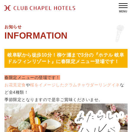
MENU
お知らせ
岐阜駅から徒歩10分！柳ケ瀬まで3分の『ホテル 岐阜
ドルフィンリゾート』に春限定メニュー登場です！
春限定メニューの登場です！
お花見定食
や
桜をイメージしたクラムチャウダーリングイネ
な
ど全4種類！
季節限定となりますので是非ご賞味くださいませ。