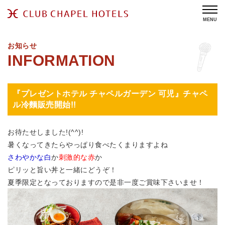
MENU
お知らせ
『プレゼントホテル チャペルガーデン 可児』チャペ
ル冷麵販売開始!!
お待たせしました!(^^)!
暑くなってきたらやっぱり食べたくまりますよね
さわやかな白
か
刺激的な赤
か
ピリッと旨い丼と一緒にどうぞ！
夏季限定となっておりますので是非一度ご賞味下さいませ！