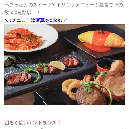
パフェなどのスイーツやドリンクメニューも豊富でその
数500種類以上！
＼
↓
メニューは
写真をclick↓／
明るく広いエントランス！