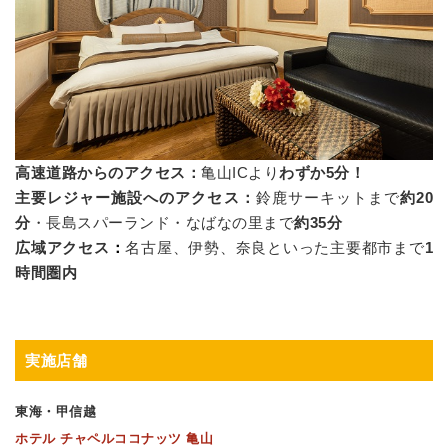
高速道路からのアクセス：
亀山ICより
わずか5分！
主要レジャー施設へのアクセス：
鈴鹿サーキットまで
約20
分
・長島スパーランド・なばなの里まで
約35分
広域アクセス
：
名古屋、伊勢、奈良といった主要都市まで
1
時間圏内
実施店舗
東海・甲信越
ホテル チャペルココナッツ 亀山