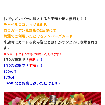
お得なメンバーに加入すると半額や最大無料も！！
チャペルココナッツ亀山店
ロコガーデン菰野店の2店舗にて
共通でご利用いただけるメンバーズカード
来店時にカードを読み込むと割引がランダムに表示されま
す♪
※ショートタイムでもご利用いただけます！
1/50の確率で『
無料
』！！
1/50の確率で『
半額
』！！
20％off
10%off
5%off などお楽しみいただけます♪