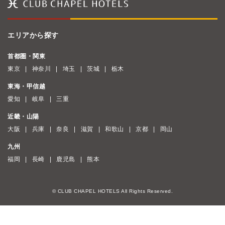
エリアから探す
首都圏・関東
東京
神奈川
埼玉
茨城
栃木
東海・甲信越
愛知
岐阜
三重
近畿・山陽
大阪
兵庫
奈良
滋賀
和歌山
京都
岡山
九州
福岡
長崎
鹿児島
熊本
© CLUB CHAPEL HOTELS All Rights Reserved.