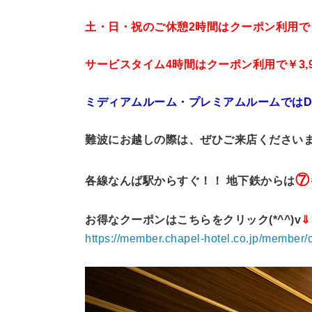
土・日・祝のご休憩2時間はクーポン利用で￥2
サービスタイム4時間はクーポン利用で￥3,9
ミディアムルーム・プレミアムルームではDA
難波にお越しの際は、ぜひご来店ください
⑦
各線なんば駅からすぐ！！ 地下鉄からは
お得なクーポンはこちらをクリック(*^^)v
⇓
https://member.chapel-hotel.co.jp/member/