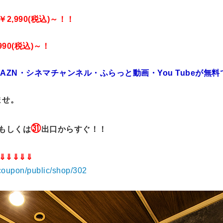
,990(税込)～！！
90(税込)～！
ZN・シネマチャンネル・ふらっと動画・You Tubeが無
ませ。
㉛
もしくは
出口からすぐ！！
⇓⇓⇓⇓⇓
coupon/public/shop/302