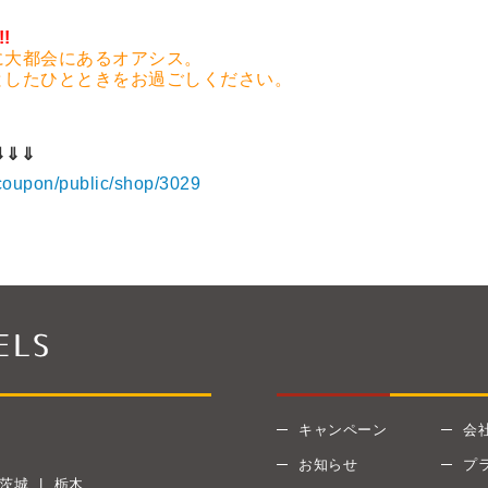
!
に大都会にあるオアシス。
としたひとときをお過ごしください。
⇓⇓⇓
/coupon/public/shop/3029
キャンペーン
会
お知らせ
プ
茨城
栃木