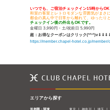
いつでも、ご宿泊チェックイン15時からOK!
和室の客室とレトロモダンな雰囲気がまさ
都会の真ん中で日常から離れて、ゆったり
チェックイン後の外出もOKです。
金曜日 3,990円・土/祝前日 5,990円
超：お得なクーポンはクリック(*^^)v
⇓⇓⇓
https://member.chapel-hotel.co.jp/member
エリアから探す
首都圏・関東
東京
神奈川
埼玉