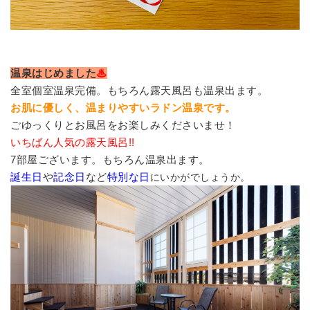
温泉はじめました
♨
全室個室温泉完備。もちろん露天風呂も温泉出ます。
お肌に優しく、温まりやすいラドン温泉です。
ごゆっくりとお風呂をお楽しみくださいませ！
いちばん人気の露天風呂!!
7部屋ございます。もちろん温泉出ます。
誕生日
や
記念日
など
特別な日
にいかがでしょうか。