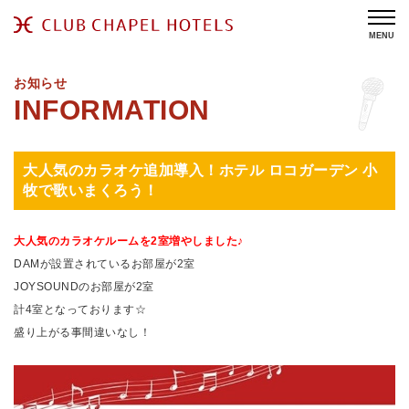
MENU
お知らせ
大人気のカラオケ追加導入！ホテル ロコガーデン 小
牧で歌いまくろう！
大人気のカラオケルームを2室増やしました♪
DAMが設置されているお部屋が2室
JOYSOUNDのお部屋が2室
計4室となっております☆
盛り上がる事間違いなし！