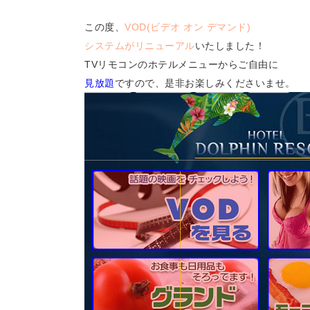
この度、
VOD(ビデオ オン デマンド)
システムがリニューアル
いたしました！
TVリモコンのホテルメニューからご自由に
見放題
ですので、是非お楽しみくださいませ。