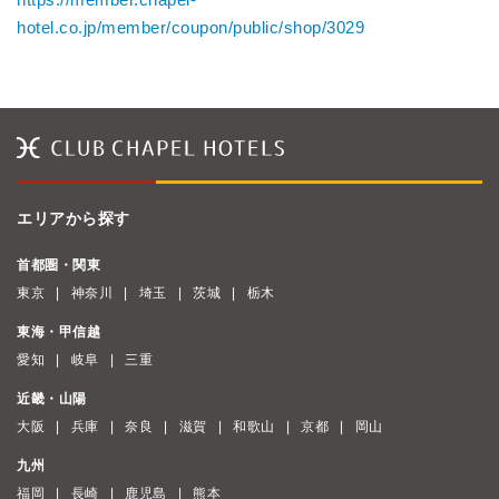
hotel.co.jp/member/coupon/public/shop/3029
エリアから探す
首都圏・関東
東京
神奈川
埼玉
茨城
栃木
東海・甲信越
愛知
岐阜
三重
近畿・山陽
大阪
兵庫
奈良
滋賀
和歌山
京都
岡山
九州
福岡
長崎
鹿児島
熊本