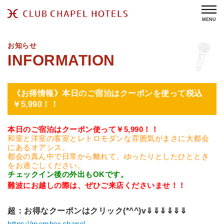
MENU
お知らせ
《お得情報》本日のご宿泊はクーポンを使って税込
￥5,990！！
本日のご宿泊はクーポン使って￥5,990！！
和室と洋室の客室とレトロモダンな雰囲気がまさに大都会
にあるオアシス。
都会の真ん中で日常から離れて、ゆったりとしたひととき
をお過ごしください。
チェックイン後の外出もOKです。
難波にお越しの際は、ぜひご来店くださいませ！！
超：お得なクーポンはクリック(*^^)v
⇓⇓⇓⇓⇓⇓
https://member.chapel-