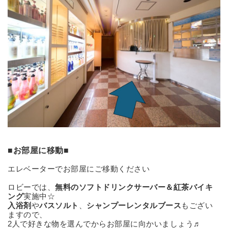
■お部屋に移動■
エレベーターでお部屋にご移動ください
ロビーでは、
無料のソフトドリンクサーバー＆紅茶バイキ
ング
実施中☆
入浴剤
や
バスソルト
、
シャンプーレンタルブース
もござい
ますので、
2人で好きな物を選んでからお部屋に向かいましょう♬