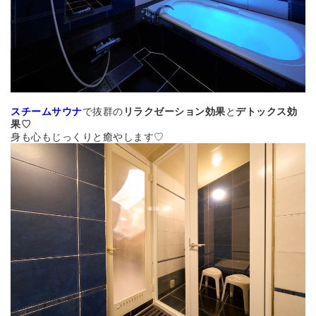
スチームサウナ
で抜群の
リラクゼーション効果
と
デトックス効
果♡
身も心もじっくりと癒やします♡