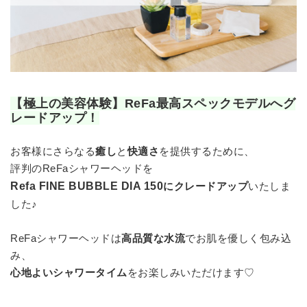
【極上の美容体験】ReFa最高スペックモデルへグ
レードアップ！
お客様にさらなる
癒し
と
快適さ
を提供するために、
評判のReFaシャワーヘッドを
Refa FINE BUBBLE DIA 150
に
クレードアップ
いたしま
した♪
ReFaシャワーヘッドは
高品質な水流
でお肌を優しく包み込
み、
心地よいシャワータイム
をお楽しみいただけます♡