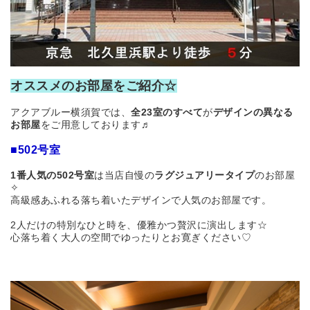
オススメのお部屋をご紹介☆
アクアブルー横須賀では、
全23室のすべて
が
デザインの異なる
お部屋
をご用意しております♬
■502号室
1番人気の502号室
は
当店自慢の
ラグジュアリータイプ
のお部屋
✧
高級感あふれる落ち着いたデザインで人気の
お部屋です。
2人だけの特別なひと時を、優雅かつ贅沢に演出します☆
心落ち着く大人の空間でゆったりとお寛ぎください♡