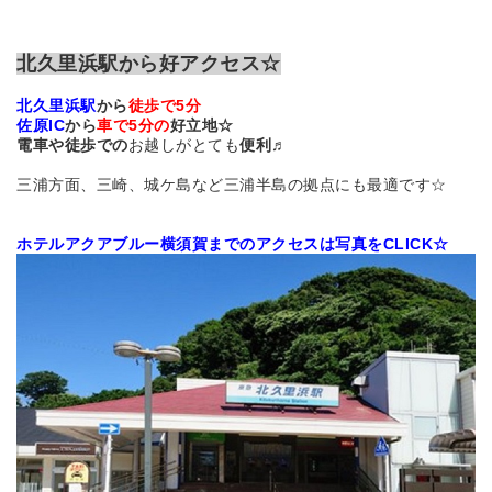
北久里浜駅から好アクセス☆
北久里浜駅
から
徒歩で5分
佐原IC
から
車で5分の
好立地☆
電車や徒歩での
お越しがとても
便利♬
三浦方面、三崎、城ケ島など三浦半島の拠点にも最適です☆
ホテルアクアブルー横須賀
まで
のアクセスは写真をCLICK☆