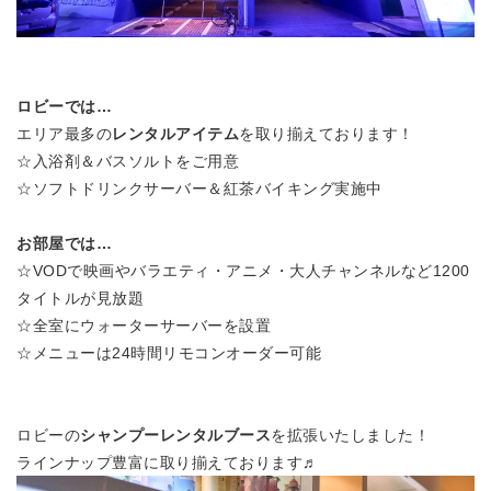
ロビーでは…
エリア最多の
レンタルアイテム
を取り揃えております！
☆入浴剤＆バスソルトをご用意
☆ソフトドリンクサーバー＆紅茶バイキング実施中
お部屋では…
☆VODで映画やバラエティ・アニメ・大人チャンネルなど1200
タイトルが見放題
☆全室にウォーターサーバーを設置
☆メニューは24時間リモコンオーダー可能
ロビーの
シャンプーレンタルブース
を拡張いたしました！
ラインナップ豊富に取り揃えております♬