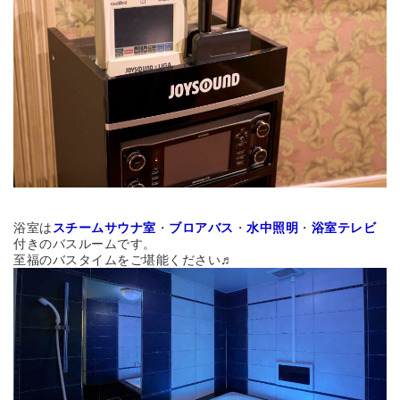
浴室は
スチームサウナ室
・
ブロアバス
・
水中照明
・
浴室テレビ
付きのバスルームです。
至福のバスタイムをご堪能ください♬