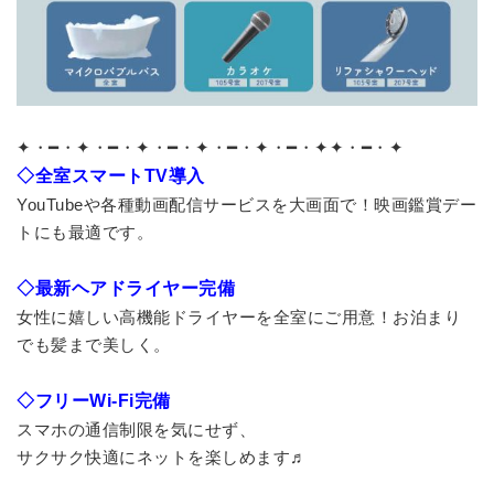
✦・━・✦・━・✦・━・✦・━・✦・━・✦✦・━・✦
◇全室スマートTV導入
YouTubeや各種動画配信サービスを大画面で！映画鑑賞デー
トにも最適です。
◇最新ヘアドライヤー完備
女性に嬉しい高機能ドライヤーを全室にご用意！お泊まり
でも髪まで美しく。
◇フリーWi-Fi完備
スマホの通信制限を気にせず、
サクサク快適にネットを楽しめます♬